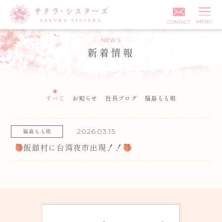
MENU
CONTACT
NEWS
新着情報
すべて
お知らせ
社長ブログ
福島もも娘
投稿日:
2026.03.15
カテゴリ:
福島もも娘
飯舘村に台湾夜市出現！！