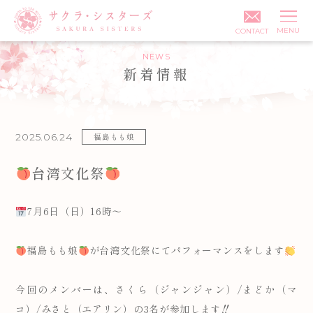
MENU
CONTACT
NEWS
新着情報
投稿日:
2025.06.24
カテゴリ:
福島もも娘
台湾文化祭
7月6日（日）16時～
福島もも娘
が台湾文化祭にてパフォーマンスをします
今回のメンバーは、さくら（ジャンジャン）/まどか（マ
コ）/みさと（エアリン）の3名が参加します‼